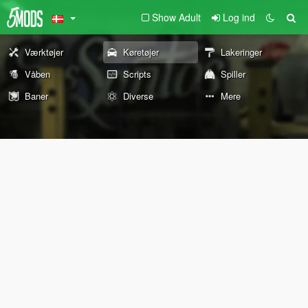
Show Adult
Log ind
Værktøjer
Køretøjer
Lakeringer
Våben
Scripts
Spiller
Baner
Diverse
Mere