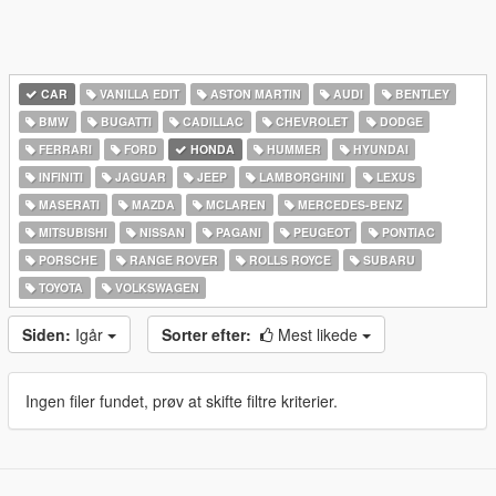
CAR
VANILLA EDIT
ASTON MARTIN
AUDI
BENTLEY
BMW
BUGATTI
CADILLAC
CHEVROLET
DODGE
FERRARI
FORD
HONDA
HUMMER
HYUNDAI
INFINITI
JAGUAR
JEEP
LAMBORGHINI
LEXUS
MASERATI
MAZDA
MCLAREN
MERCEDES-BENZ
MITSUBISHI
NISSAN
PAGANI
PEUGEOT
PONTIAC
PORSCHE
RANGE ROVER
ROLLS ROYCE
SUBARU
TOYOTA
VOLKSWAGEN
Siden:
Igår
Sorter efter:
Mest likede
Ingen filer fundet, prøv at skifte filtre kriterier.