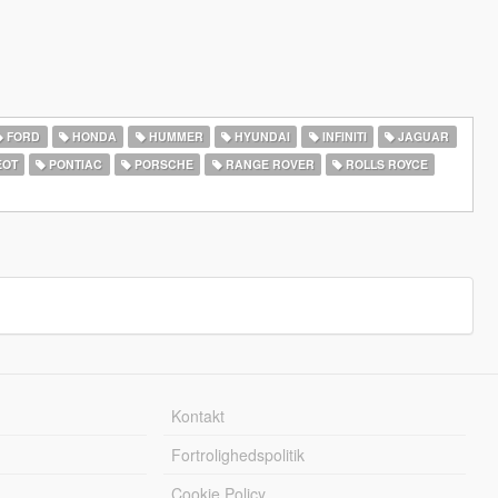
FORD
HONDA
HUMMER
HYUNDAI
INFINITI
JAGUAR
EOT
PONTIAC
PORSCHE
RANGE ROVER
ROLLS ROYCE
Kontakt
Fortrolighedspolitik
Cookie Policy