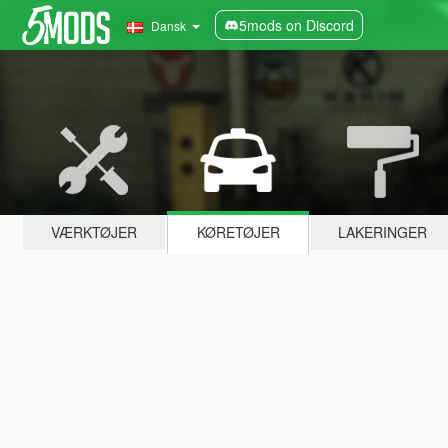
5mods on Discord
Dansk
VÆRKTØJER
KØRETØJER
LAKERINGER