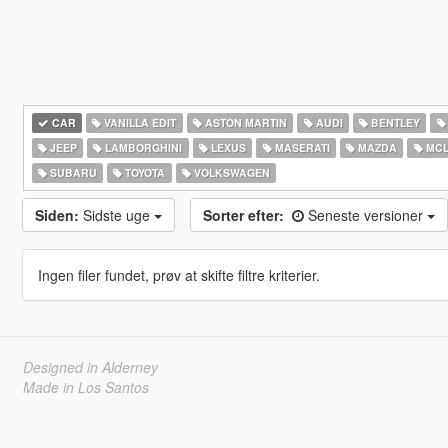
CAR
VANILLA EDIT
ASTON MARTIN
AUDI
BENTLEY
JEEP
LAMBORGHINI
LEXUS
MASERATI
MAZDA
MCL
SUBARU
TOYOTA
VOLKSWAGEN
Siden:
Sidste uge
Sorter efter:
Seneste versioner
Ingen filer fundet, prøv at skifte filtre kriterier.
Designed in Alderney
Made in Los Santos