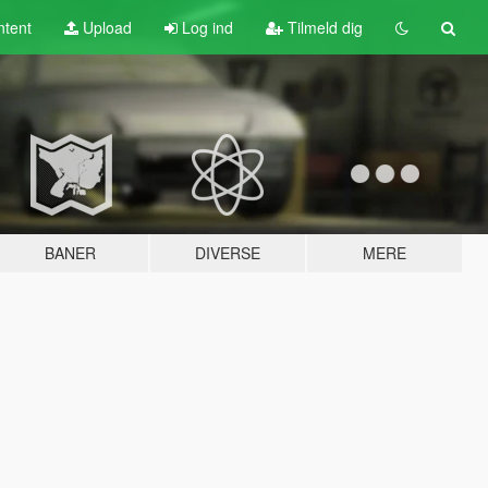
tent
Upload
Log ind
Tilmeld dig
BANER
DIVERSE
MERE