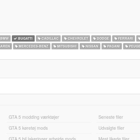
BMW
BUGATTI
CADILLAC
CHEVROLET
DODGE
FERRARI
AREN
MERCEDES-BENZ
MITSUBISHI
NISSAN
PAGANI
PEUG
GTA 5 modding værktøjer
Seneste filer
GTA 5 køretøj mods
Udvalgte filer
GTA 5 bil lakeringer arbejde mods
Mest likede filer