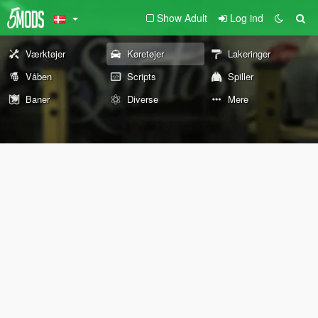
Show Adult
Log ind
Værktøjer
Køretøjer
Lakeringer
Våben
Scripts
Spiller
Baner
Diverse
Mere