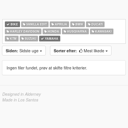
BIKE
VANILLA EDIT
APRILIA
BMW
DUCATI
HARLEY DAVIDSON
HONDA
HUSQVARNA
KAWASAKI
KTM
SUZUKI
YAMAHA
Siden:
Sidste uge
Sorter efter:
Mest likede
Ingen filer fundet, prøv at skifte filtre kriterier.
Designed in Alderney
Made in Los Santos