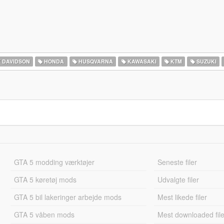
 DAVIDSON
HONDA
HUSQVARNA
KAWASAKI
KTM
SUZUKI
GTA 5 modding værktøjer
Seneste filer
GTA 5 køretøj mods
Udvalgte filer
GTA 5 bil lakeringer arbejde mods
Mest likede filer
GTA 5 våben mods
Mest downloaded file