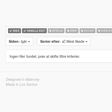
BIKE
VANILLA EDIT
APRILIA
BMW
DUCATI
HARLEY
Siden:
Igår
Sorter efter:
Mest likede
Ingen filer fundet, prøv at skifte filtre kriterier.
Designed in Alderney
Made in Los Santos