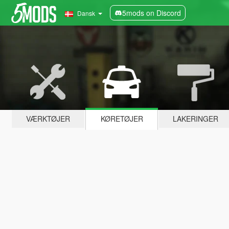
5mods on Discord
Dansk
VÆRKTØJER
KØRETØJER
LAKERINGER