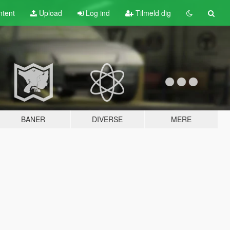
tent
Upload
Log ind
Tilmeld dig
BANER
DIVERSE
MERE