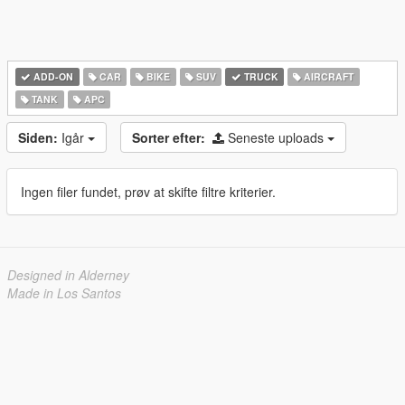
ADD-ON
CAR
BIKE
SUV
TRUCK
AIRCRAFT
TANK
APC
Siden:
Igår
Sorter efter:
Seneste uploads
Ingen filer fundet, prøv at skifte filtre kriterier.
Designed in Alderney
Made in Los Santos