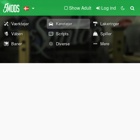
Show Adult
Log ind
Værktøjer
Køretøjer
Lakeringer
Våben
Scripts
Spiller
Baner
Diverse
Mere