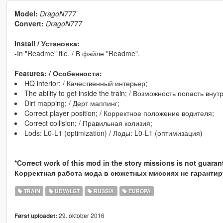
Model:
DragoN777
Convert:
DragoN777
Install / Установка:
-In "Readme" file. / В файле "Readme".
Features: / Особенности:
HQ interior; / Качественный интерьер;
The ability to get inside the train; / Возможность попасть внут
Dirt mapping; / Дерт маппинг;
Correct player position; / Корректное положение водителя;
Correct collision; / Правильная колизия;
Lods: L0-L1 (optimization) / Лоды: L0-L1 (оптимизация)
*Correct work of this mod in the story missions is not guaran
Корректная работа мода в сюжетных миссиях не гарантир
TRAIN
UDVALGT
RUSSIA
EUROPA
29. oktober 2016
Først uploadet: