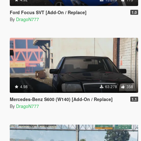
Ford Focus SVT [Add-On / Replace]
1.0
By
DragoN777
4.98
63.278
358
Mercedes-Benz S600 (W140) [Add-On / Replace]
1.1
By
DragoN777