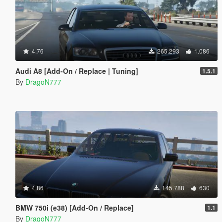
4.76
265.293
1.086
Audi A8 [Add-On / Replace | Tuning]
1.5.1
By
DragoN777
4.86
145.788
630
BMW 750i (e38) [Add-On / Replace]
1.1
By
DragoN777