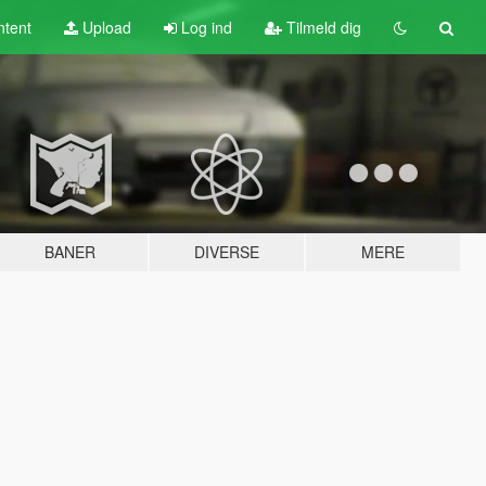
tent
Upload
Log ind
Tilmeld dig
BANER
DIVERSE
MERE