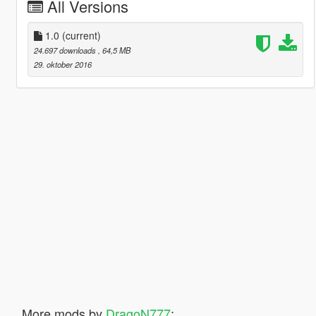
All Versions
1.0
(current)
24.697 downloads
, 64,5 MB
29. oktober 2016
More mods by
DragoN777
: