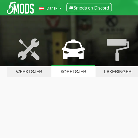
5mods on Discord
Dansk
VÆRKTØJER
KØRETØJER
LAKERINGER