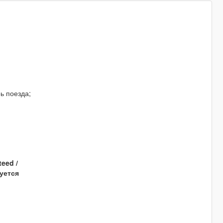
рь поезда;
teed /
уется