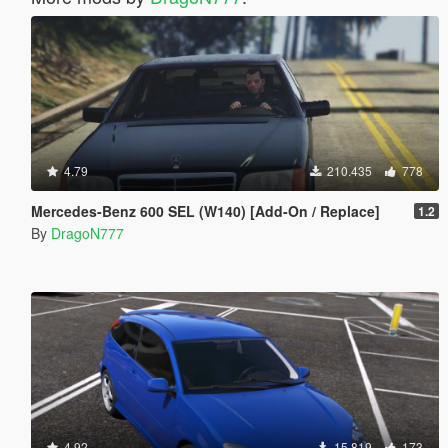
4.79
210.435
778
Mercedes-Benz 600 SEL (W140) [Add-On / Replace]
1.2
By
DragoN777
4.92
15.819
173