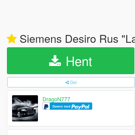
Siemens Desiro Rus "La
Hent
Del
DragoN777
Donere med