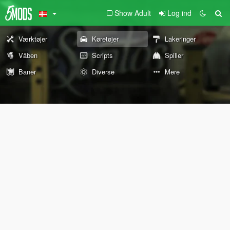
Show Adult
Log ind
Værktøjer
Køretøjer
Lakeringer
Våben
Scripts
Spiller
Baner
Diverse
Mere