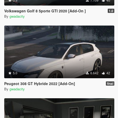
3.5
7.109
40
Volkswagen Golf 8 5porte GTI 2020 [Add-On ]
1.0
By
gwadacity
5.0
6.642
42
Peugeot 308 GT Hybride 2022 [Add-On]
final
By
gwadacity