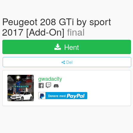
Peugeot 208 GTi by sport
2017 [Add-On]
final
Hent
Del
gwadacity
Donere med