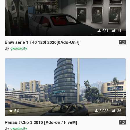
651
14
Bmw serie 1 F40 120I 2020[0Add-On /]
1.3
By
gwadacity
5.0
8.938
36
Renault Clio 3 2010 [Add-on / FiveM]
1.0
By
gwadacity