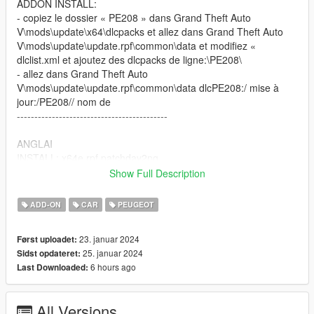
ADDON INSTALL:
- copiez le dossier « PE208 » dans Grand Theft Auto
V\mods\update\x64\dlcpacks et allez dans Grand Theft Auto
V\mods\update\update.rpf\common\data et modifiez «
dlclist.xml et ajoutez des dlcpacks de ligne:\PE208\
- allez dans Grand Theft Auto
V\mods\update\update.rpf\common\data dlcPE208:/ mise à
jour:/PE208// nom de
-------------------------------------------
ANGLAI
INSTALL: x64e.rpf patchday2ng
ADDON INSTALL:
Show Full Description
- copy the folder "PE208" in Grand Theft Auto
Vmodsupdatex64dlcpacks and go to Grand Theft Auto
ADD-ON
CAR
PEUGEOT
Vmodsupdateupdate.rpfcommondata and edit "dlclist.xml and
add line dlcpacks:3PE208
23. januar 2024
Først uploadet:
- go to Grand Theft Auto Vmodsupdateupdate.rpfcommondata
25. januar 2024
Sidst opdateret:
dlcPE208/ update:/PE208// name of
6 hours ago
Last Downloaded:
-------------------------------------------------------------
frai: ------------------- CHANGELOG / CARACTÉRISTIQUES DU
All Versions
VEHICULE