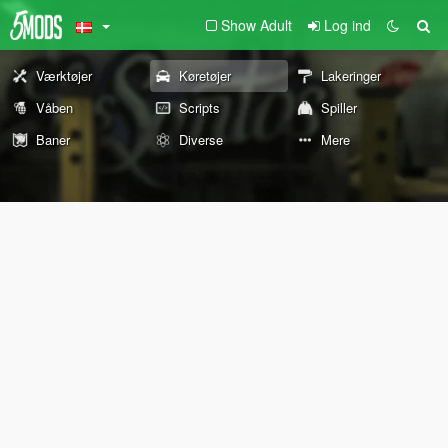
Show Adult
Log ind
Værktøjer
Køretøjer
Lakeringer
Våben
Scripts
Spiller
Baner
Diverse
Mere