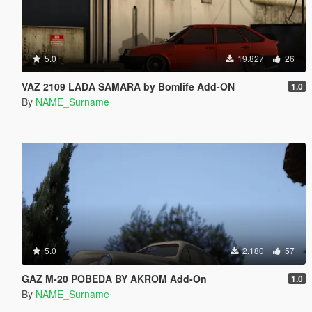
5.0
19.827
26
VAZ 2109 LADA SAMARA by Bomlife Add-ON
1.0
By
NAME_Surname
5.0
2.180
57
GAZ M-20 POBEDA BY AKROM Add-On
1.0
By
NAME_Surname