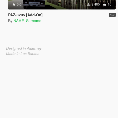
5.0
2.485
16
PAZ-3205 [Add-On]
1.0
By
NAME_Surname
Designed in Alderney
Made in Los Santos