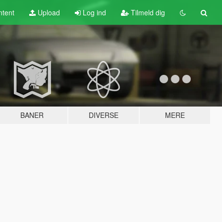
tent
Upload
Log ind
Tilmeld dig
BANER
DIVERSE
MERE