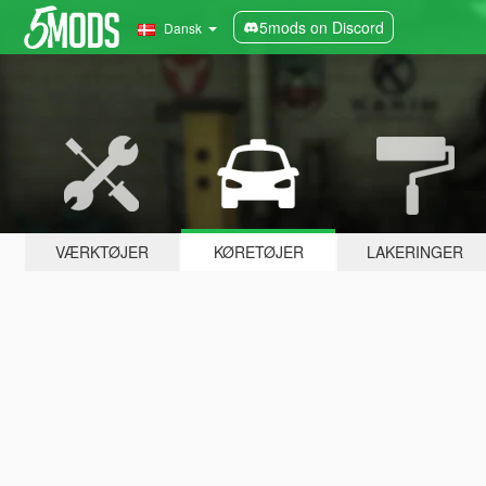
5mods on Discord
Dansk
VÆRKTØJER
KØRETØJER
LAKERINGER