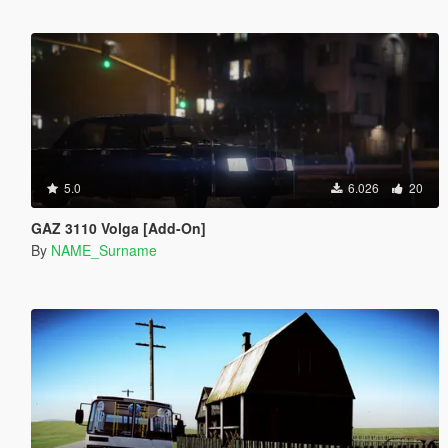
5.0
6.026
20
GAZ 3110 Volga [Add-On]
By
NAME_Surname