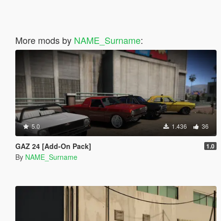
More mods by
NAME_Surname
:
5.0
1.436
36
GAZ 24 [Add-On Pack]
1.0
By
NAME_Surname