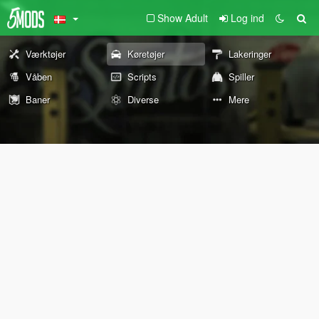
Show Adult
Log ind
Værktøjer
Køretøjer
Lakeringer
Våben
Scripts
Spiller
Baner
Diverse
Mere