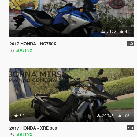
5.105
41
2017 HONDA - NC750X
1.0
By
uDUTYX
5.0
29.745
106
2017 HONDA - XRE 300
1.0
By
uDUTYX