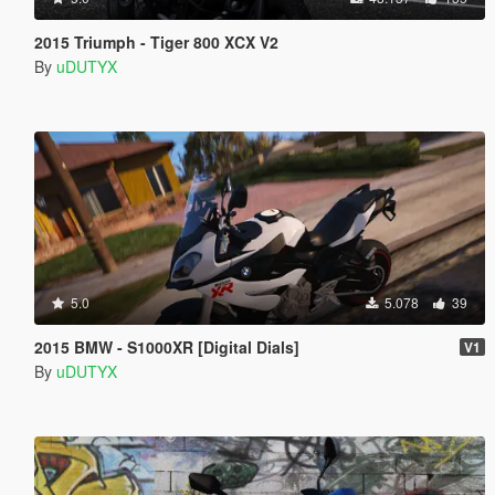
2015 Triumph - Tiger 800 XCX V2
By
uDUTYX
5.0
5.078
39
2015 BMW - S1000XR [Digital Dials]
V1
By
uDUTYX