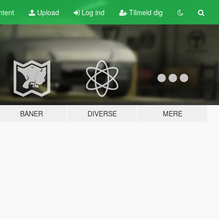
tent
Upload
Log ind
Tilmeld dig
BANER
DIVERSE
MERE