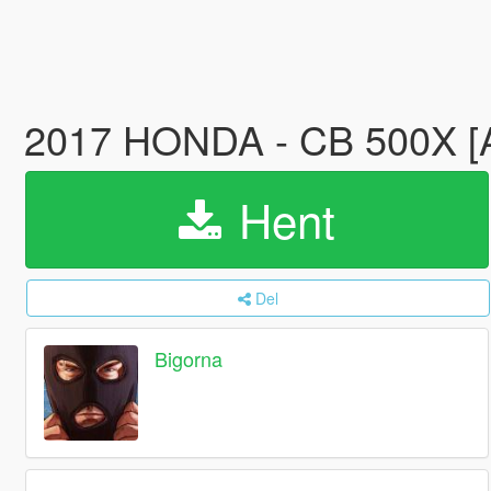
2017 HONDA - CB 500X [Add
Hent
Del
Bigorna