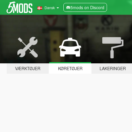
5mods on Discord
Dansk
VÆRKTØJER
KØRETØJER
LAKERINGER