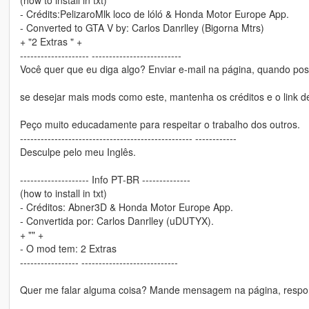
- Crédits:PelizaroMlk loco de lóló & Honda Motor Europe App.
- Converted to GTA V by: Carlos Danrlley (Bigorna Mtrs)
+ "2 Extras " +
-------------------- --------------------------
Você quer que eu diga algo? Enviar e-mail na página, quando pos
se desejar mais mods como este, mantenha os créditos e o link de
Peço muito educadamente para respeitar o trabalho dos outros.
-------------------------------------------------- ------------
Desculpe pelo meu Inglês.
-------------------- Info PT-BR --------------
(how to install in txt)
- Créditos: Abner3D & Honda Motor Europe App.
- Convertida por: Carlos Danrlley (uDUTYX).
+ "" +
- O mod tem: 2 Extras
----------------- ----------------------------
Quer me falar alguma coisa? Mande mensagem na página, respon