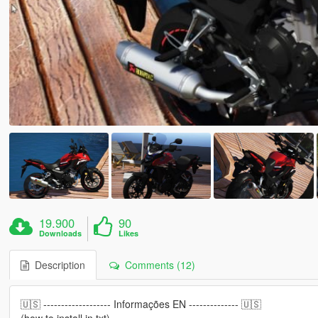
19.900
90
Downloads
Likes
Description
Comments (12)
🇺🇸 ------------------- Informações EN -------------- 🇺🇸
(how to install in txt)