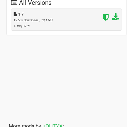
All Versions
1.7
19.585 downloads
, 19,1 MB
4. maj 2018
More mods by
uDUTYX
: