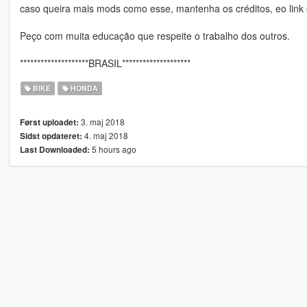
caso queira mais mods como esse, mantenha os créditos, eo link 
Peço com muita educação que respeite o trabalho dos outros.
********************BRASIL********************
BIKE
HONDA
3. maj 2018
Først uploadet:
4. maj 2018
Sidst opdateret:
5 hours ago
Last Downloaded: