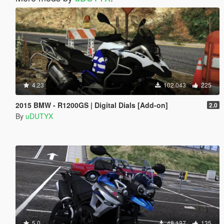
4.23
102.043
225
2015 BMW - R1200GS | Digital Dials [Add-on]
2.0
By
uDUTYX
5.0
48.137
135