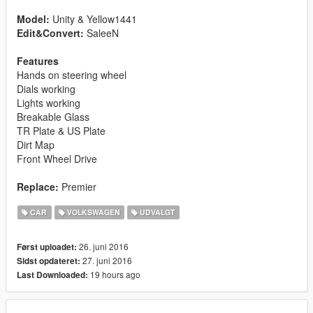
Model:
Unity & Yellow1441
Edit&Convert:
SaleeN
Features
Hands on steering wheel
Dials working
Lights working
Breakable Glass
TR Plate & US Plate
Dirt Map
Front Wheel Drive
Replace:
Premier
CAR
VOLKSWAGEN
UDVALGT
26. juni 2016
Først uploadet:
27. juni 2016
Sidst opdateret:
19 hours ago
Last Downloaded: