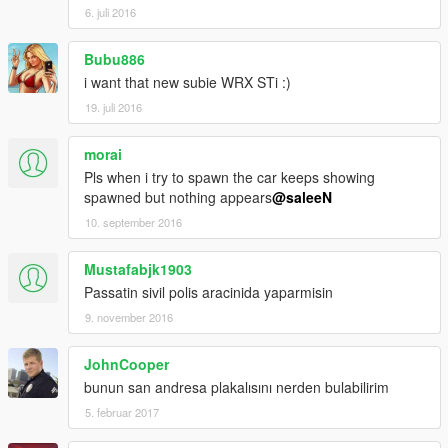
6. juli 2016
Bubu886
i want that new subie WRX STi :)
19. juli 2016
morai
Pls when i try to spawn the car keeps showing
spawned but nothing appears
@saleeN
10. september 2016
Mustafabjk1903
Passatin sivil polis aracinida yaparmisin
9. november 2016
JohnCooper
bunun san andresa plakalısını nerden bulabilirim
5. februar 2017