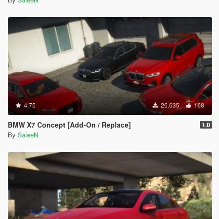
4.75
26.635
168
BMW X7 Concept [Add-On / Replace]
1.0
By
SaleeN