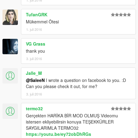
TufanGRK
Mükemmel Ötesi
1. juli 2016
VG Grass
thank you
3. juli 2016
Jalle_M
@SaleeN
I wrote a question on facebook to you. :D
Can you please check it out, for me?
3. juli 2016
termo32
Gerçekten HARİKA BİR MOD OLMUŞ Videomu
istersen ekliyebilirsin konuya TEŞEKKÜRLER
SAYGILARIMLA TERMO32
https://youtu.be/ey72obDhRGs