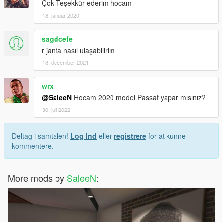
Çok Teşekkür ederim hocam
18. januar 2020
sagdcefe
r janta nasıl ulaşabilirim
18. december 2021
wrx
@SaleeN
Hocam 2020 model Passat yapar mısınız?
30. juli 2022
Deltag i samtalen!
Log Ind
eller
registrere
for at kunne
kommentere.
More mods by
SaleeN
: