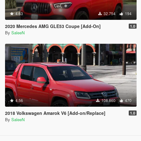
4.63
32.754
194
2020 Mercedes AMG GLE53 Coupe [Add-On]
1.0
By
SaleeN
4.56
108.860
470
2018 Volkswagen Amarok V6 [Add-on/Replace]
1.0
By
SaleeN