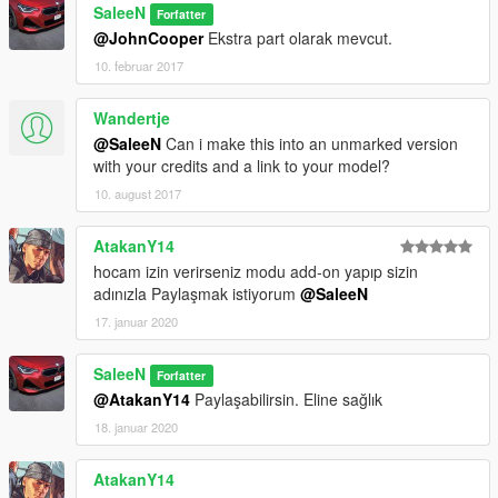
SaleeN
Forfatter
@JohnCooper
Ekstra part olarak mevcut.
10. februar 2017
Wandertje
@SaleeN
Can i make this into an unmarked version
with your credits and a link to your model?
10. august 2017
AtakanY14
hocam izin verirseniz modu add-on yapıp sizin
adınızla Paylaşmak istiyorum
@SaleeN
17. januar 2020
SaleeN
Forfatter
@AtakanY14
Paylaşabilirsin. Eline sağlık
18. januar 2020
AtakanY14