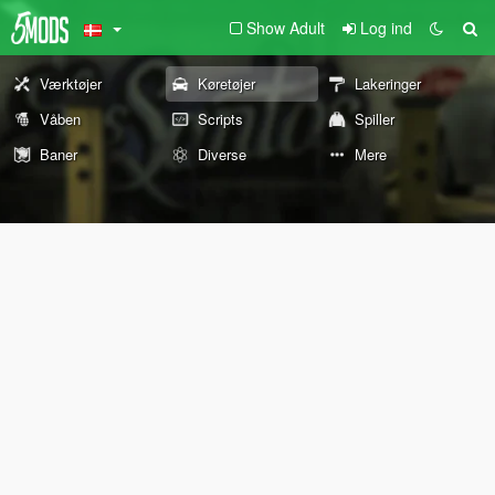
Show Adult
Log ind
Værktøjer
Køretøjer
Lakeringer
Våben
Scripts
Spiller
Baner
Diverse
Mere