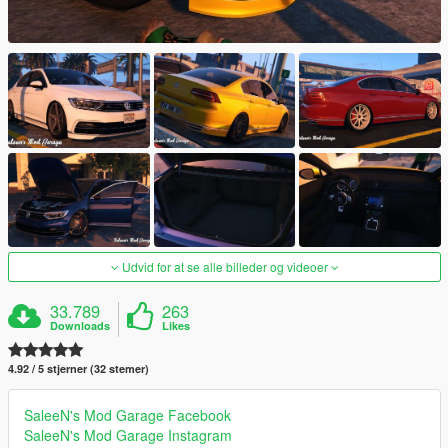
Udvid for at se alle billeder og videoer
33.789
263
Downloads
Likes
4.92 / 5 stjerner (32 stemer)
SaleeN's Mod Garage Facebook
SaleeN's Mod Garage Instagram