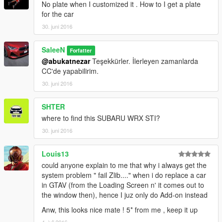
No plate when I customized it . How to I get a plate
for the car
30. juni 2016
SaleeN
Forfatter
@abukatnezar
Teşekkürler. İlerleyen zamanlarda
CC'de yapabilirim.
30. juni 2016
SHTER
where to find this SUBARU WRX STI?
30. juni 2016
Louis13
could anyone explain to me that why i always get the
system problem " fail Zlib...." when i do replace a car
in GTAV (from the Loading Screen n' it comes out to
the window then), hence I juz only do Add-on instead
Anw, this looks nice mate ! 5* from me , keep it up
1. juli 2016