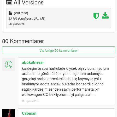
All Versions
(current)
33.789 downloads
, 27,1 MB
26. juni 2016
80 Kommentarer
Vis forrige 20 kommentarer
abukatnezar
kardeşim araba harkulade diycek bişey bulamıyorum
arabanın o görüntüsü, o yol tutuşu tam anlamıyla
gerçekçi araba gerçekteki gibi hiç kaymıyor yolu
bırakmıyor adeta ancak bukadar benzerdi ellerine
sağlık kardeşim senden saynı performansta bir
wolkswagen CC bekliyorum.. iyi çalışmalar....
30. juni 2016
Cabman