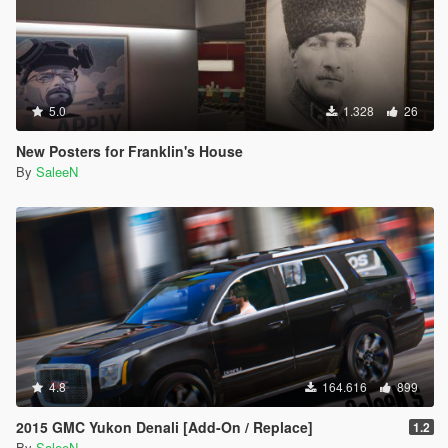
5.0
1.328
26
New Posters for Franklin's House
By
SaleeN
4.8
164.616
899
2015 GMC Yukon Denali [Add-On / Replace]
1.2
By
SaleeN