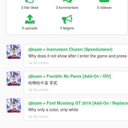
0 filer liked
3 kommentare
0 videoer
0 uploads
0 følgere
zjbsam
»
Instrument Cluster (Speedometer)
Why does it not show after I enter the game and press 0 
Vis context
zjbsam
»
Franklin No Pants [Add-On / OIV]
哈啊哈牛逼 零贰
Vis context
zjbsam
»
Ford Mustang GT 2018 [Add-On / Replace
Why only a color, only white
Vis context