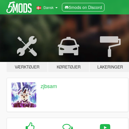
5mods on Discord
Dansk
VÆRKTØJER
KØRETØJER
LAKERINGER
zjbsam