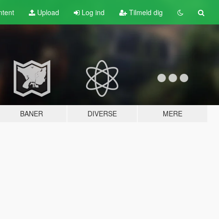
tent
Upload
Log ind
Tilmeld dig
BANER
DIVERSE
MERE