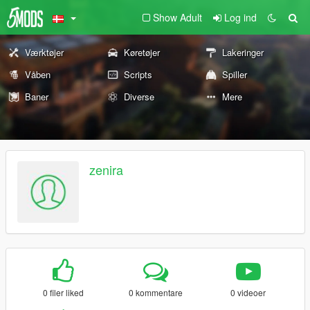
Show Adult
Log ind
Værktøjer
Køretøjer
Lakeringer
Våben
Scripts
Spiller
Baner
Diverse
Mere
zenira
0 filer liked
0 kommentare
0 videoer