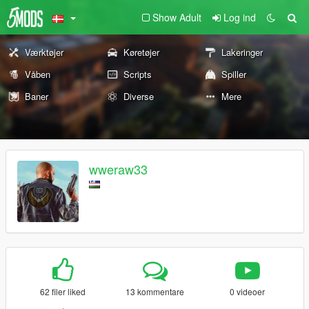
Show Adult
Log ind
Værktøjer
Køretøjer
Lakeringer
Våben
Scripts
Spiller
Baner
Diverse
Mere
wweraw33
62 filer liked
13 kommentare
0 videoer