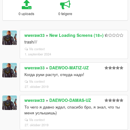
0 uploads
0 følgere
wweraw33
»
New Loading Screens (18+)
trash///
Vis context
1. september 2024
wweraw33
»
DAEWOO-MATIZ-UZ
Когда руки растут, откуда надо!
Vis context
27. oktober 2019
wweraw33
»
DAEWOO-DAMAS-UZ
То чего я давно ждал, спасибо бро, я знал, что ты
меня услышишь)
Vis context
27. oktober 2019