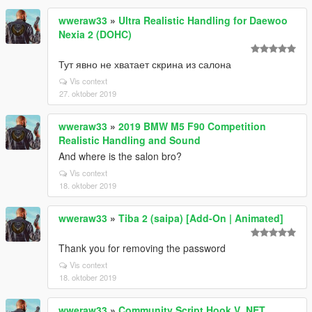
wweraw33
»
Ultra Realistic Handling for Daewoo
Nexia 2 (DOHC)
Тут явно не хватает скрина из салона
Vis context
27. oktober 2019
wweraw33
»
2019 BMW M5 F90 Competition
Realistic Handling and Sound
And where is the salon bro?
Vis context
18. oktober 2019
wweraw33
»
Tiba 2 (saipa) [Add-On | Animated]
Thank you for removing the password
Vis context
18. oktober 2019
wweraw33
»
Community Script Hook V .NET