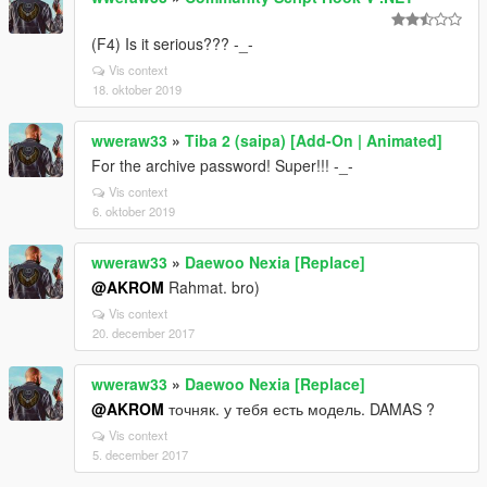
(F4) Is it serious??? -_-
Vis context
18. oktober 2019
wweraw33
»
Tiba 2 (saipa) [Add-On | Animated]
For the archive password! Super!!! -_-
Vis context
6. oktober 2019
wweraw33
»
Daewoo Nexia [Replace]
@AKROM
Rahmat. bro)
Vis context
20. december 2017
wweraw33
»
Daewoo Nexia [Replace]
@AKROM
точняк. у тебя есть модель. DAMAS ?
Vis context
5. december 2017