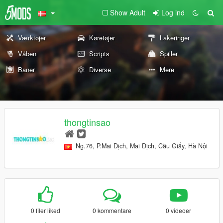
Show Adult
Log ind
Værktøjer
Køretøjer
Lakeringer
Våben
Scripts
Spiller
Baner
Diverse
Mere
thongtinsao
Ng.76, P.Mai Dịch, Mai Dịch, Cầu Giấy, Hà Nội
0 filer liked
0 kommentare
0 videoer