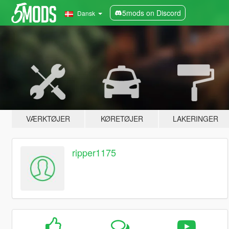
5mods on Discord
Dansk
VÆRKTØJER
KØRETØJER
LAKERINGER
ripper1175