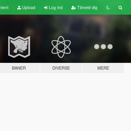
tent
Upload
Log ind
Tilmeld dig
BANER
DIVERSE
MERE