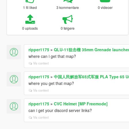
1 fil liked
3 kommentare
0 videoer
0 uploads
0 følgere
ripper1175
»
QLU-11狙击榴 35mm Grenade launche
where can i get that map?
Vis context
ripper1175
»
中国人民解放军65式军服 PLA Type 65 Un
where you get that map?
Vis context
ripper1175
»
CVC Helmet [MP Freemode]
can i get your discord server links?
Vis context