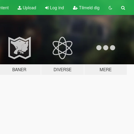
tent
Upload
Log ind
Tilmeld dig
BANER
DIVERSE
MERE