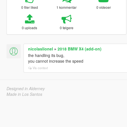
0 filer liked
1 kommentar
0 videoer
0 uploads
0 følgere
nicolaslionel
»
2018 BMW X4 (add-on)
the handling its bug,
you cannot increase the speed
Vis context
Designed in Alderney
Made in Los Santos