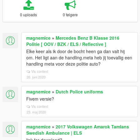
0 uploads
0 følgere
magnemice
»
Mercedes Benz B Klasse 2016
Politie [ OOV / BZK / ELS / Reflective ]
Elke keer als ik door de bocht heen ga dan valt hij
om. Het ligt aan de handling.meta heb jij toevallig een
handling meta voor deze politie auto?
Vis context
26. juni 2020
magnemice
»
Dutch Police uniforms
Fivem versie?
Vis context
23. maj 2020
magnemice
»
2017 Volkswagen Amarok Tamlans
Swedish Ambulance | ELS