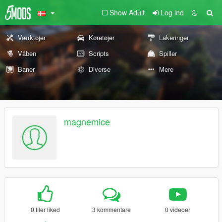
Show Adult
Log ind
Værktøjer
Køretøjer
Lakeringer
Våben
Scripts
Spiller
Baner
Diverse
Mere
magnemice
0 filer liked
3 kommentare
0 videoer