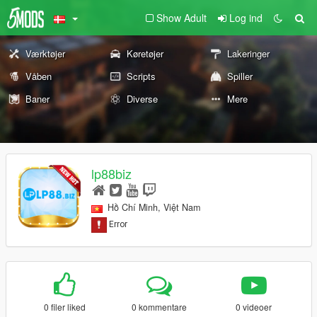
Show Adult
Log ind
Værktøjer
Køretøjer
Lakeringer
Våben
Scripts
Spiller
Baner
Diverse
Mere
lp88biz
Hồ Chí Minh, Việt Nam
0 filer liked
0 kommentare
0 videoer