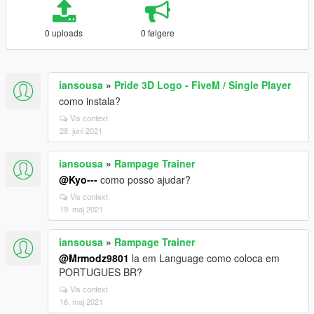
0 uploads
0 følgere
iansousa
»
Pride 3D Logo - FiveM / Single Player
como instala?
Vis context
28. juni 2021
iansousa
»
Rampage Trainer
@Kyo---
como posso ajudar?
Vis context
19. maj 2021
iansousa
»
Rampage Trainer
@Mrmodz9801
la em Language como coloca em
PORTUGUES BR?
Vis context
16. maj 2021