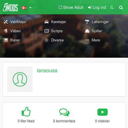
Show Adult
Log ind
Værktøjer
Køretøjer
Lakeringer
Våben
Scripts
Spiller
Baner
Diverse
Mere
iansousa
0 filer liked
5 kommentare
0 videoer