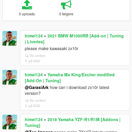
0 uploads
0 følgere
himel124
»
2021 BMW M1000RR [Add-on | Tuning
| Liveries]
please make kawasaki zx10r
Vis context
5. juli 2022
himel124
»
Yamaha Mx King/Exciter modified
[Add-On | Tuning]
@GarasiArk
how can i download zx10r latest
version?
Vis context
3. juli 2022
himel124
»
2018 Yamaha YZF-R1/R1M [Addons |
Tuning]