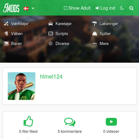
Show Adult
Log ind
Værktøjer
Køretøjer
Lakeringer
Våben
Scripts
Spiller
Baner
Diverse
Mere
himel124
5 filer liked
5 kommentare
0 videoer