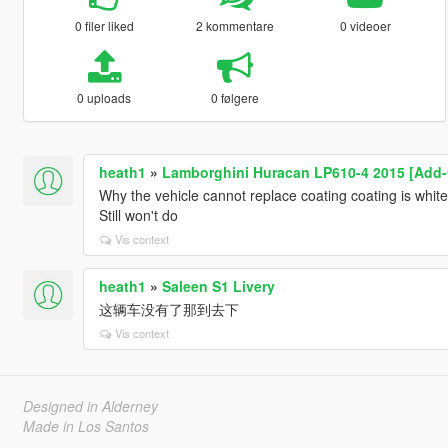
0 filer liked
2 kommentare
0 videoer
0 uploads
0 følgere
heath1
»
Lamborghini Huracan LP610-4 2015 [Add-O
Why the vehicle cannot replace coating coating is wh
Still won't do
Vis context
heath1
»
Saleen S1 Livery
这辆车没有了那到去下
Vis context
Designed in Alderney
Made in Los Santos