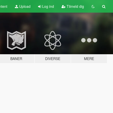
tent
Upload
Log ind
Tilmeld dig
BANER
DIVERSE
MERE