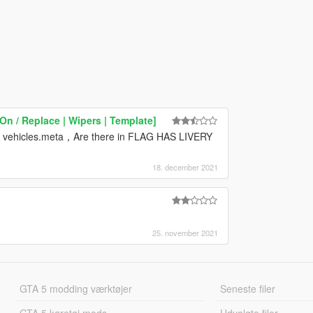
n / Replace | Wipers | Template]
ite vehicles.meta，Are there in FLAG HAS LIVERY
18. december 2021
25. november 2021
GTA 5 modding værktøjer
Seneste filer
GTA 5 køretøj mods
Udvalgte filer