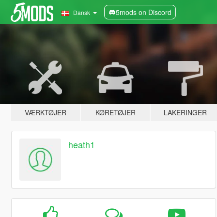
5mods on Discord
Dansk
VÆRKTØJER
KØRETØJER
LAKERINGER
heath1