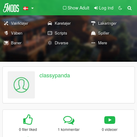
Show Adult
Log ind
Værktøjer
Køretøjer
Lakeringer
Våben
Scripts
Spiller
Baner
Diverse
Mere
classypanda
0 filer liked
1 kommentar
0 videoer