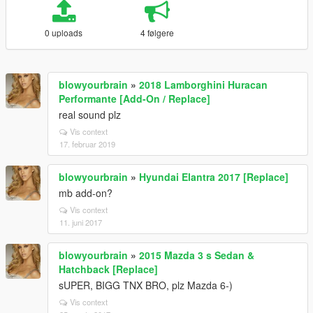
0 uploads
4 følgere
blowyourbrain
»
2018 Lamborghini Huracan
Performante [Add-On / Replace]
real sound plz
Vis context
17. februar 2019
blowyourbrain
»
Hyundai Elantra 2017 [Replace]
mb add-on?
Vis context
11. juni 2017
blowyourbrain
»
2015 Mazda 3 s Sedan &
Hatchback [Replace]
sUPER, BIGG TNX BRO, plz Mazda 6-)
Vis context