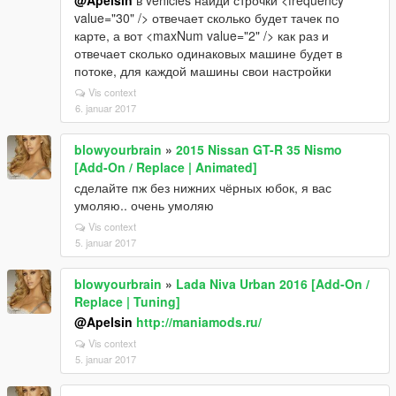
@Apelsin
в vehicles найди строчки <frequency
value="30" /> отвечает сколько будет тачек по
карте, а вот <maxNum value="2" /> как раз и
отвечает сколько одинаковых машине будет в
потоке, для каждой машины свои настройки
Vis context
6. januar 2017
blowyourbrain
»
2015 Nissan GT-R 35 Nismo
[Add-On / Replace | Animated]
сделайте пж без нижних чёрных юбок, я вас
умоляю.. очень умоляю
Vis context
5. januar 2017
blowyourbrain
»
Lada Niva Urban 2016 [Add-On /
Replace | Tuning]
@Apelsin
http://maniamods.ru/
Vis context
5. januar 2017