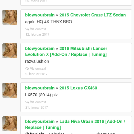
25. marts 2017
blowyourbrain
»
2015 Chevrolet Cruze LTZ Sedan
again HQ 4K THNX BRO
Vis context
12. februar 2017
blowyourbrain
»
2016 Mitsubishi Lancer
Evolution X [Add-On / Replace | Tuning]
razvalushion
Vis context
9. februar 2017
blowyourbrain
»
2015 Lexus GX460
LX570 (2014) plz
Vis context
21. januar 2017
blowyourbrain
»
Lada Niva Urban 2016 [Add-On /
Replace | Tuning]