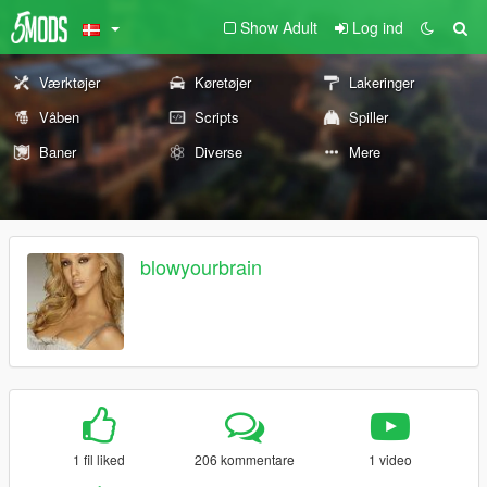
Show Adult
Log ind
Værktøjer
Køretøjer
Lakeringer
Våben
Scripts
Spiller
Baner
Diverse
Mere
blowyourbrain
1 fil liked
206 kommentare
1 video