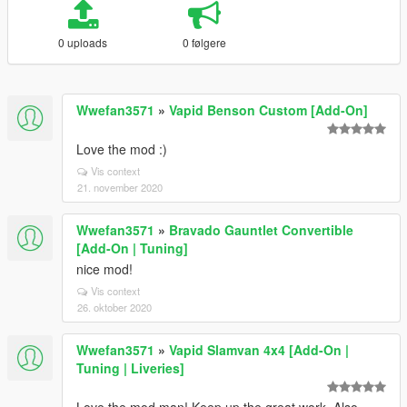
0 uploads
0 følgere
Wwefan3571
»
Vapid Benson Custom [Add-On]
Love the mod :)
Vis context
21. november 2020
Wwefan3571
»
Bravado Gauntlet Convertible
[Add-On | Tuning]
nice mod!
Vis context
26. oktober 2020
Wwefan3571
»
Vapid Slamvan 4x4 [Add-On |
Tuning | Liveries]