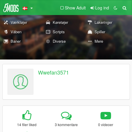
Show Adult
Log ind
Værktøjer
Køretøjer
Lakeringer
Våben
Scripts
Spiller
Baner
Diverse
Mere
Wwefan3571
14 filer liked
3 kommentare
0 videoer