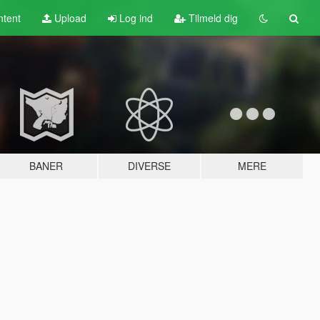
tent
Upload
Log ind
Tilmeld dig
BANER
DIVERSE
MERE