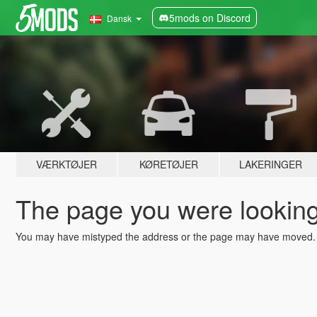
5mods on Discord
Dansk
VÆRKTØJER
KØRETØJER
LAKERINGER
The page you were looking 
You may have mistyped the address or the page may have moved.