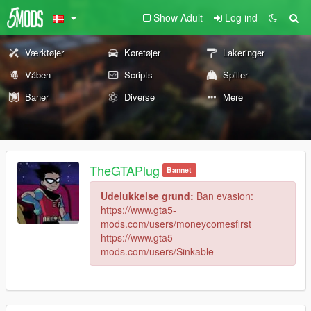
Show Adult
Log ind
Værktøjer
Køretøjer
Lakeringer
Våben
Scripts
Spiller
Baner
Diverse
Mere
TheGTAPlug
Bannet
Udelukkelse grund:
Ban evasion:
https://www.gta5-
mods.com/users/moneycomesfirst
https://www.gta5-
mods.com/users/Sinkable