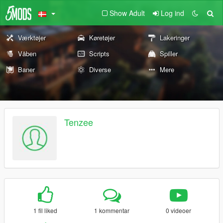
Show Adult
Log ind
Værktøjer
Køretøjer
Lakeringer
Våben
Scripts
Spiller
Baner
Diverse
Mere
Tenzee
1 fil liked
1 kommentar
0 videoer