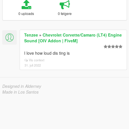
0 uploads
0 følgere
Tenzee
»
Chevrolet Corvette/Camaro (LT4) Engine
Sound [OIV Addon | FiveM]
I love how loud dis ting is
Vis context
31. juli 2022
Designed in Alderney
Made in Los Santos