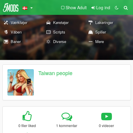
Show Adult
Log ind
Værktøjer
Køretøjer
Lakeringer
Våben
Scripts
Spiller
Baner
Diverse
Mere
Taiwan people
0 filer liked
1 kommentar
0 videoer