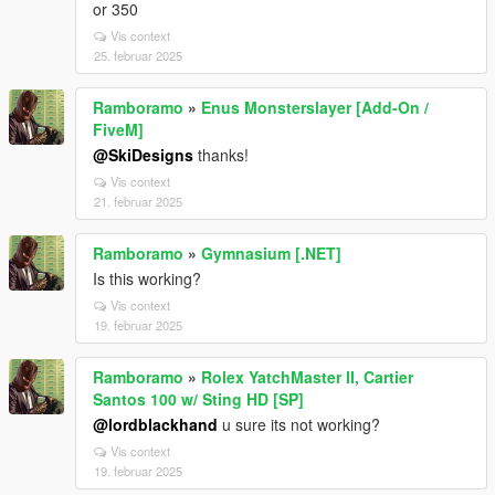
or 350
Vis context
25. februar 2025
Ramboramo
»
Enus Monsterslayer [Add-On /
FiveM]
@SkiDesigns
thanks!
Vis context
21. februar 2025
Ramboramo
»
Gymnasium [.NET]
Is this working?
Vis context
19. februar 2025
Ramboramo
»
Rolex YatchMaster II, Cartier
Santos 100 w/ Sting HD [SP]
@lordblackhand
u sure its not working?
Vis context
19. februar 2025