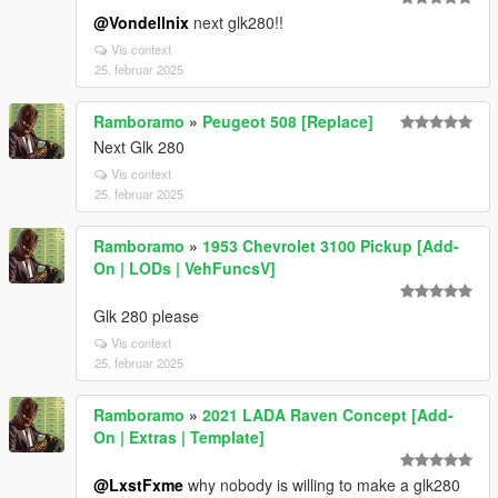
@Vondellnix
next glk280!!
Vis context
25. februar 2025
Ramboramo
»
Peugeot 508 [Replace]
Next Glk 280
Vis context
25. februar 2025
Ramboramo
»
1953 Chevrolet 3100 Pickup [Add-
On | LODs | VehFuncsV]
Glk 280 please
Vis context
25. februar 2025
Ramboramo
»
2021 LADA Raven Concept [Add-
On | Extras | Template]
@LxstFxme
why nobody is willing to make a glk280