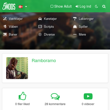
Show Adult
Log ind
Værktøjer
Køretøjer
Lakeringer
Våben
Scripts
Spiller
Baner
Diverse
Mere
Ramboramo
0 filer liked
28 kommentare
0 videoer