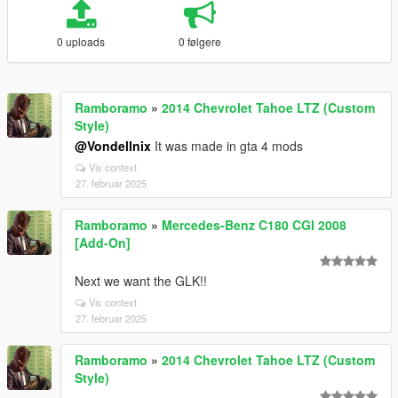
0 uploads
0 følgere
Ramboramo
»
2014 Chevrolet Tahoe LTZ (Custom
Style)
@Vondellnix
It was made in gta 4 mods
Vis context
27. februar 2025
Ramboramo
»
Mercedes-Benz C180 CGI 2008
[Add-On]
Next we want the GLK!!
Vis context
27. februar 2025
Ramboramo
»
2014 Chevrolet Tahoe LTZ (Custom
Style)