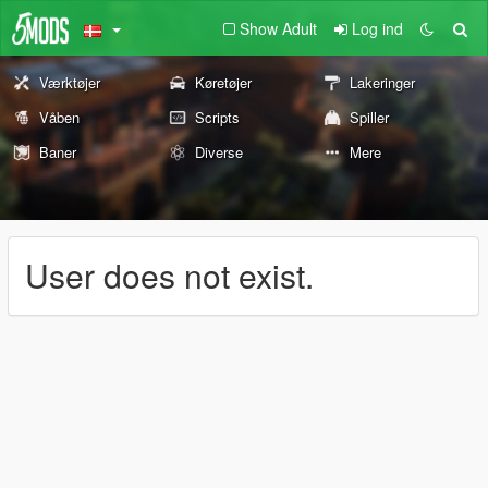
Show Adult
Log ind
Værktøjer
Køretøjer
Lakeringer
Våben
Scripts
Spiller
Baner
Diverse
Mere
User does not exist.