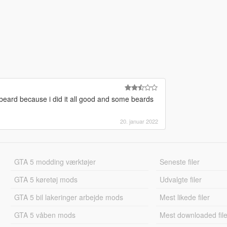
beard because i did it all good and some beards
.
20. januar 2022
GTA 5 modding værktøjer
Seneste filer
GTA 5 køretøj mods
Udvalgte filer
GTA 5 bil lakeringer arbejde mods
Mest likede filer
GTA 5 våben mods
Mest downloaded file