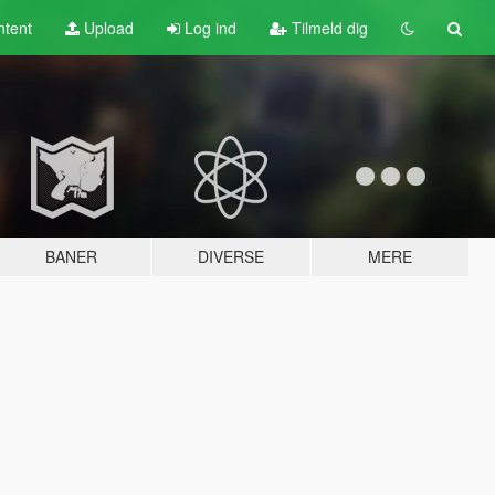
tent
Upload
Log ind
Tilmeld dig
BANER
DIVERSE
MERE