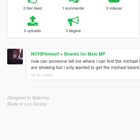
0 filer liked
1 kommentar
0 videoer
0 uploads
0 følgere
NOYBHimself
»
Beards for Male MP
now can someone tell me where i can find the michael 
are showing but i only wanted to get the michael beard
Vis context
Designed in Alderney
Made in Los Santos