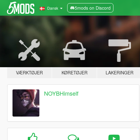
5mods on Discord
Dansk
VÆRKTØJER
KØRETØJER
LAKERINGER
NOYBHimself