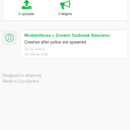
0 uploads
0 følgere
ModderHorse
»
Zombie Outbreak Simulator
Crashes after police are spawned
Vis context
24. februar 2022
Designed in Alderney
Made in Los Santos