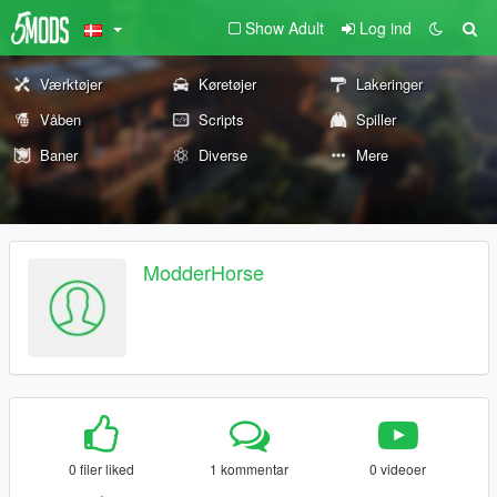
Show Adult
Log ind
Værktøjer
Køretøjer
Lakeringer
Våben
Scripts
Spiller
Baner
Diverse
Mere
ModderHorse
0 filer liked
1 kommentar
0 videoer