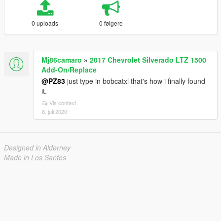
0 uploads
0 følgere
Mj86camaro
»
2017 Chevrolet Silverado LTZ 1500
Add-On/Replace
@PZ83
just type in bobcatxl that's how i finally found
it.
Vis context
8. juli 2020
Designed in Alderney
Made in Los Santos