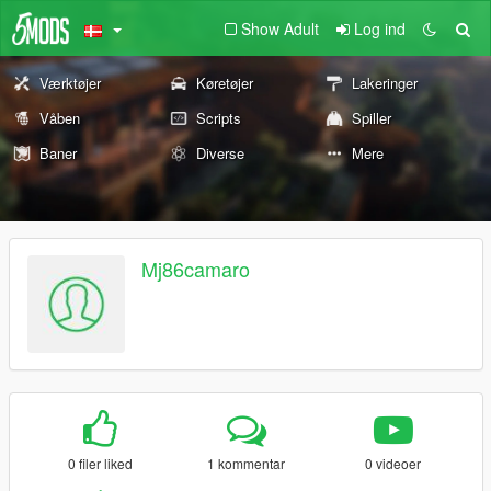
Show Adult
Log ind
Værktøjer
Køretøjer
Lakeringer
Våben
Scripts
Spiller
Baner
Diverse
Mere
Mj86camaro
0 filer liked
1 kommentar
0 videoer