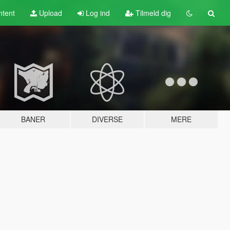
tent
Upload
Log ind
Tilmeld dig
BANER
DIVERSE
MERE