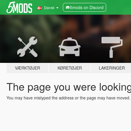
5mods on Discord
Dansk
VÆRKTØJER
KØRETØJER
LAKERINGER
The page you were looking 
You may have mistyped the address or the page may have moved.