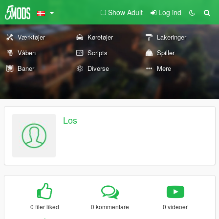
Show Adult
Log ind
Værktøjer
Køretøjer
Lakeringer
Våben
Scripts
Spiller
Baner
Diverse
Mere
Los
0 filer liked
0 kommentare
0 videoer