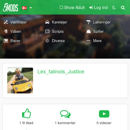
Show Adult
Log ind
Værktøjer
Køretøjer
Lakeringer
Våben
Scripts
Spiller
Baner
Diverse
Mere
Lex_talinois_Justice
1 fil liked
1 kommentar
0 videoer