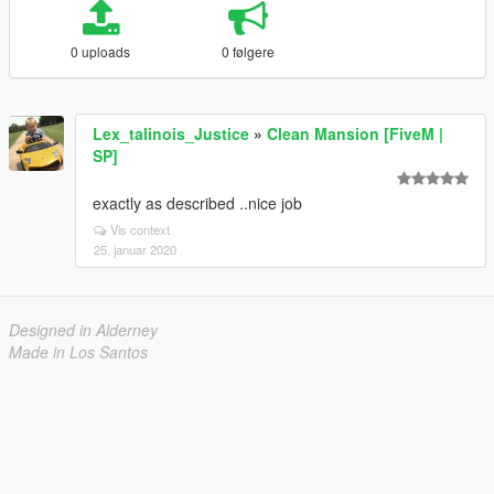
0 uploads
0 følgere
Lex_talinois_Justice
»
Clean Mansion [FiveM |
SP]
exactly as described ..nice job
Vis context
25. januar 2020
Designed in Alderney
Made in Los Santos