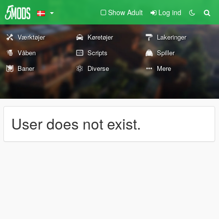
Show Adult
Log ind
Værktøjer
Køretøjer
Lakeringer
Våben
Scripts
Spiller
Baner
Diverse
Mere
User does not exist.