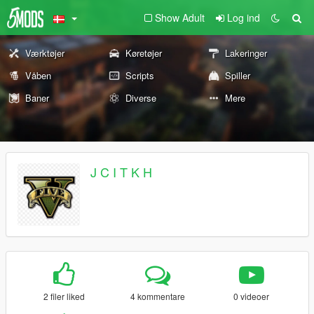
Show Adult
Log ind
Værktøjer
Køretøjer
Lakeringer
Våben
Scripts
Spiller
Baner
Diverse
Mere
J C I T K H
2 filer liked
4 kommentare
0 videoer