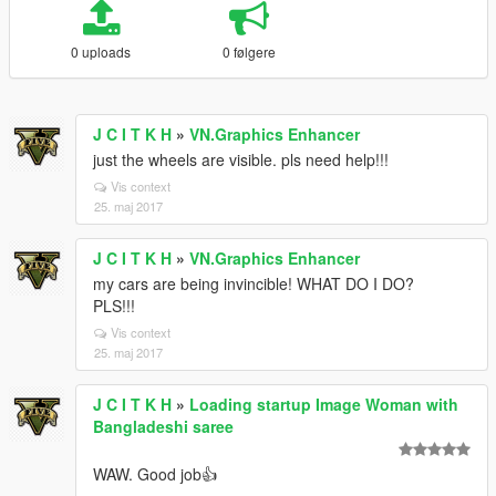
0 uploads
0 følgere
J C I T K H
»
VN.Graphics Enhancer
just the wheels are visible. pls need help!!!
Vis context
25. maj 2017
J C I T K H
»
VN.Graphics Enhancer
my cars are being invincible! WHAT DO I DO?
PLS!!!
Vis context
25. maj 2017
J C I T K H
»
Loading startup Image Woman with
Bangladeshi saree
WAW. Good job👍