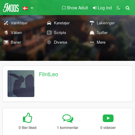
Show Adult
Log ind
Værktøjer
Køretøjer
Lakeringer
Våben
Scripts
Spiller
Baner
Diverse
Mere
FlintLeo
0 filer liked
1 kommentar
0 videoer