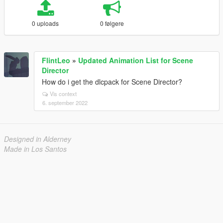
0 uploads
0 følgere
FlintLeo
»
Updated Animation List for Scene
Director
How do i get the dlcpack for Scene Director?
Vis context
6. september 2022
Designed in Alderney
Made in Los Santos