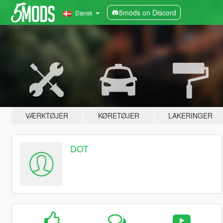
5mods on Discord
Dansk
VÆRKTØJER
KØRETØJER
LAKERINGER
DOT