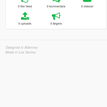
0 filer liked
0 kommentare
0 videoer
0 uploads
0 følgere
Designed in Alderney
Made in Los Santos