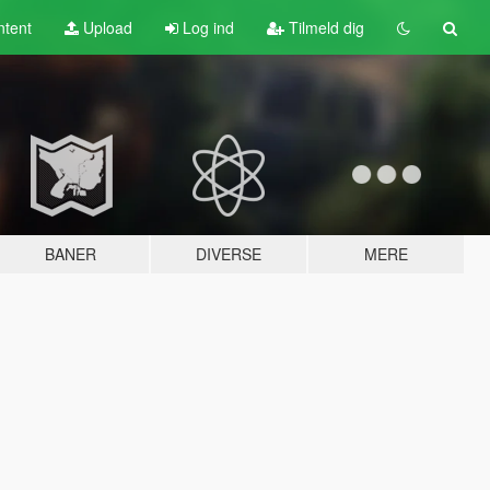
tent
Upload
Log ind
Tilmeld dig
BANER
DIVERSE
MERE