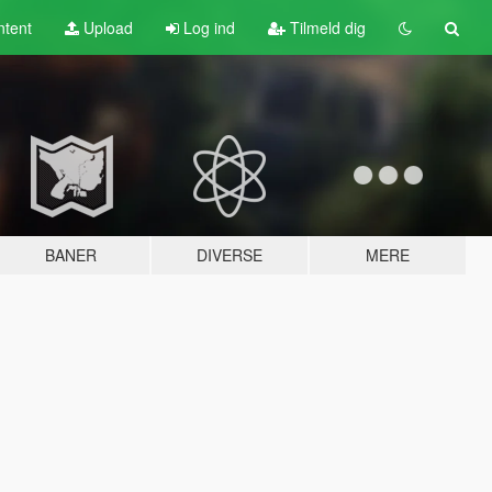
tent
Upload
Log ind
Tilmeld dig
BANER
DIVERSE
MERE