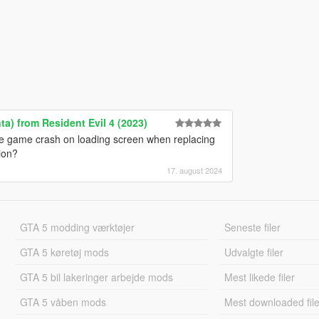
a) from Resident Evil 4 (2023)
 the game crash on loading screen when replacing
ion?
17. august 2024
GTA 5 modding værktøjer
Seneste filer
GTA 5 køretøj mods
Udvalgte filer
GTA 5 bil lakeringer arbejde mods
Mest likede filer
GTA 5 våben mods
Mest downloaded file