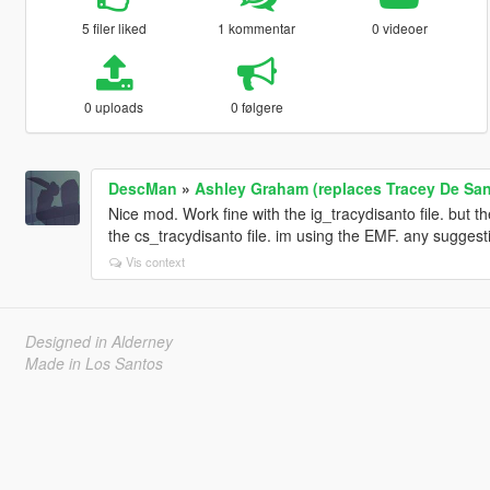
5 filer liked
1 kommentar
0 videoer
0 uploads
0 følgere
DescMan
»
Ashley Graham (replaces Tracey De Sant
Nice mod. Work fine with the ig_tracydisanto file. but
the cs_tracydisanto file. im using the EMF. any suggest
Vis context
Designed in Alderney
Made in Los Santos