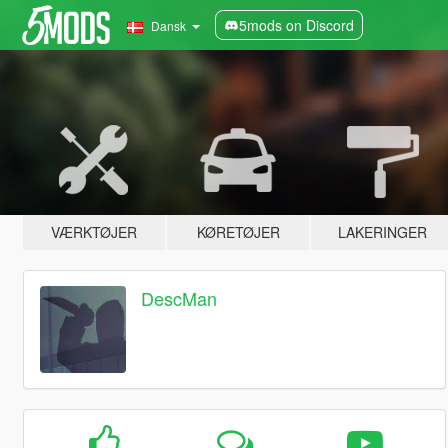
5mods on Discord
Dansk
VÆRKTØJER
KØRETØJER
LAKERINGER
DescMan