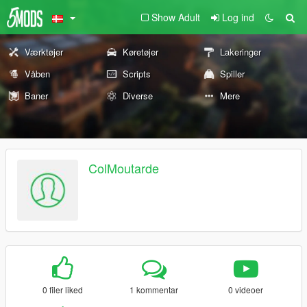
Show Adult
Log ind
Værktøjer
Køretøjer
Lakeringer
Våben
Scripts
Spiller
Baner
Diverse
Mere
ColMoutarde
0 filer liked
1 kommentar
0 videoer