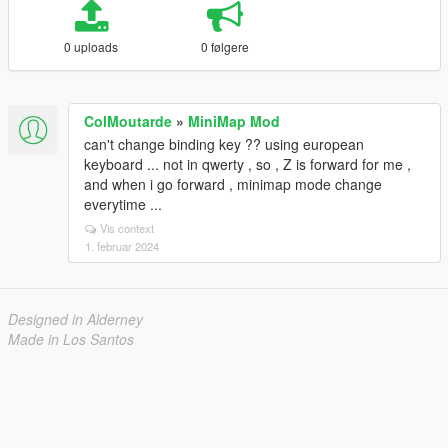
0 uploads
0 følgere
ColMoutarde
»
MiniMap Mod
can't change binding key ?? using european
keyboard ... not in qwerty , so , Z is forward for me ,
and when i go forward , minimap mode change
everytime ...
Vis context
1. februar 2024
Designed in Alderney
Made in Los Santos