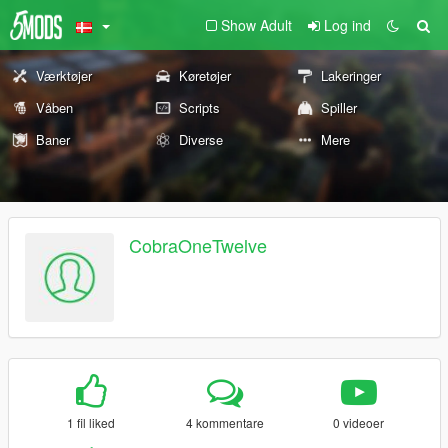
Show Adult
Log ind
Værktøjer
Køretøjer
Lakeringer
Våben
Scripts
Spiller
Baner
Diverse
Mere
CobraOneTwelve
1 fil liked
4 kommentare
0 videoer