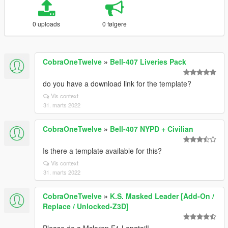
0 uploads
0 følgere
CobraOneTwelve
»
Bell-407 Liveries Pack
do you have a download link for the template?
Vis context
31. marts 2022
CobraOneTwelve
»
Bell-407 NYPD + Civilian
Is there a template available for this?
Vis context
31. marts 2022
CobraOneTwelve
»
K.S. Masked Leader [Add-On /
Replace / Unlocked-Z3D]