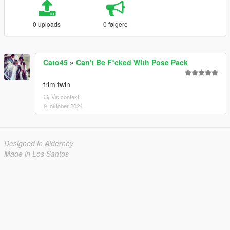
0 uploads
0 følgere
Cato45
»
Can't Be F*cked With Pose Pack
trim twin
Vis context
9. oktober 2024
Designed in Alderney
Made in Los Santos