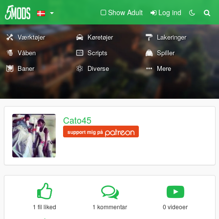
Show Adult
Log ind
Værktøjer
Køretøjer
Lakeringer
Våben
Scripts
Spiller
Baner
Diverse
Mere
Cato45
support mig på
1 fil liked
1 kommentar
0 videoer