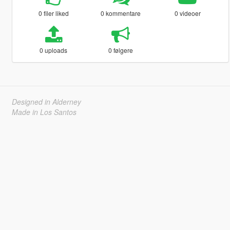
0 filer liked
0 kommentare
0 videoer
0 uploads
0 følgere
Designed in Alderney
Made in Los Santos