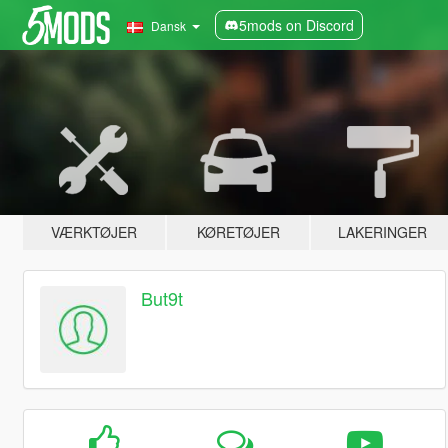
5mods on Discord
Dansk
VÆRKTØJER
KØRETØJER
LAKERINGER
But9t