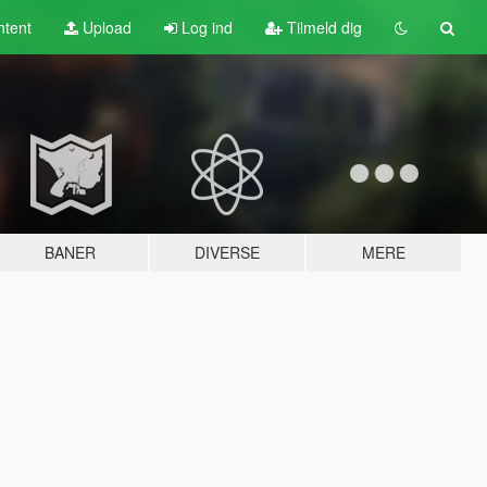
tent
Upload
Log ind
Tilmeld dig
BANER
DIVERSE
MERE