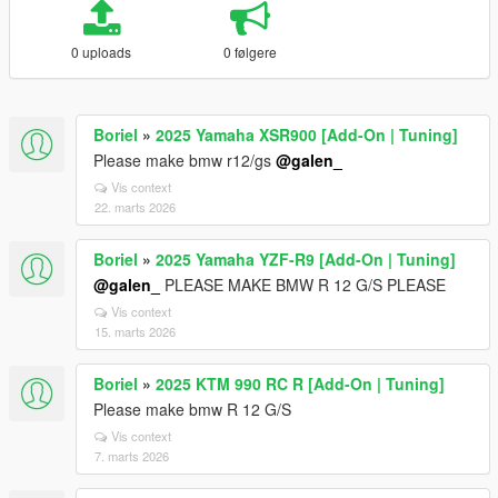
0 uploads
0 følgere
Boriel
»
2025 Yamaha XSR900 [Add-On | Tuning]
Please make bmw r12/gs
@galen_
Vis context
22. marts 2026
Boriel
»
2025 Yamaha YZF-R9 [Add-On | Tuning]
@galen_
PLEASE MAKE BMW R 12 G/S PLEASE
Vis context
15. marts 2026
Boriel
»
2025 KTM 990 RC R [Add-On | Tuning]
Please make bmw R 12 G/S
Vis context
7. marts 2026