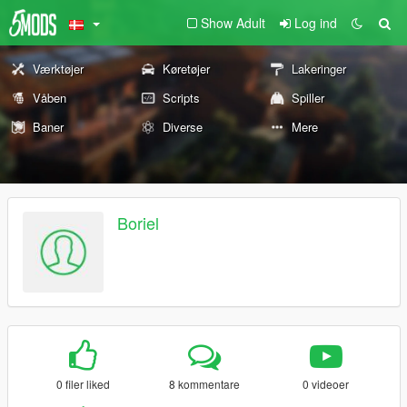
Show Adult
Log ind
Værktøjer
Køretøjer
Lakeringer
Våben
Scripts
Spiller
Baner
Diverse
Mere
Boriel
0 filer liked
8 kommentare
0 videoer