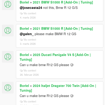
Boriel
»
2021 BMW S1000 R [Add-On | Tuning]
@josecasta24
not this, Bmw R 12 G/S
Vis context
4. marts 2026
Boriel
»
2021 BMW S1000 R [Add-On | Tuning]
@galen_
please make BMW R 12 GS
Vis context
3. marts 2026
Boriel
»
2025 Ducati Panigale V4 S [Add-On |
Tuning]
Can u make bmw R12 GS please 🥲
Vis context
26. februar 2026
Boriel
»
2024 Italjet Dragster 700 Twin [Add-On |
Tuning]
Can u make bmw R12 GS please 🥲
Vis context