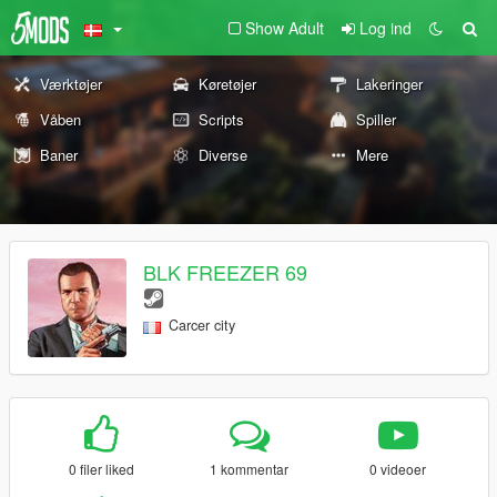
Show Adult
Log ind
Værktøjer
Køretøjer
Lakeringer
Våben
Scripts
Spiller
Baner
Diverse
Mere
BLK FREEZER 69
Carcer city
0 filer liked
1 kommentar
0 videoer