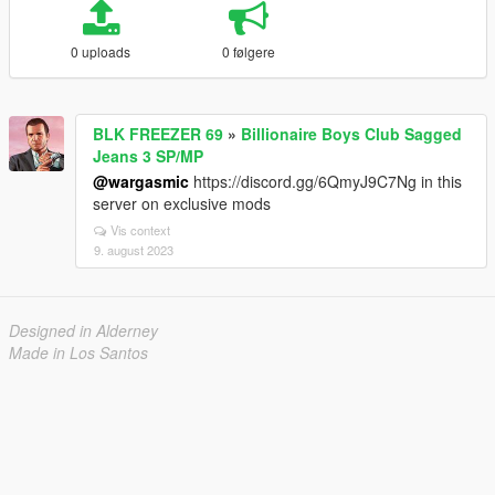
0 uploads
0 følgere
BLK FREEZER 69
»
Billionaire Boys Club Sagged
Jeans 3 SP/MP
@wargasmic
https://discord.gg/6QmyJ9C7Ng in this
server on exclusive mods
Vis context
9. august 2023
Designed in Alderney
Made in Los Santos