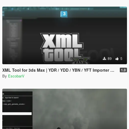
89
5
XML Tool for 3ds Max | YDR / YDD / YBN / YFT Importer & Exporter
1.0
By
EscobarV