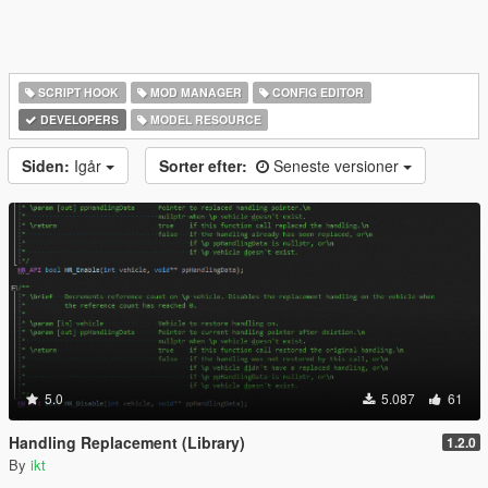
SCRIPT HOOK
MOD MANAGER
CONFIG EDITOR
DEVELOPERS
MODEL RESOURCE
Siden:
Igår
Sorter efter:
Seneste versioner
5.0
5.087
61
Handling Replacement (Library)
1.2.0
By
ikt