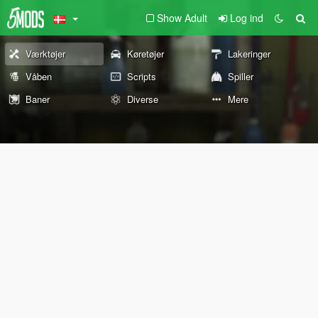
Show Adult
Log ind
Værktøjer
Køretøjer
Lakeringer
Våben
Scripts
Spiller
Baner
Diverse
Mere